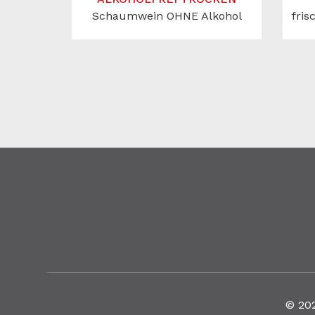
Schaumwein OHNE Alkohol
fris
© 20