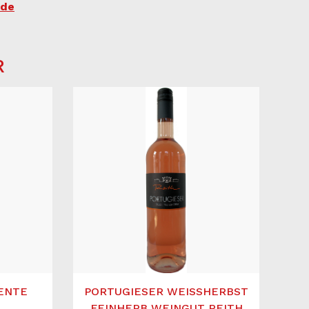
.de
R
UENTE
PORTUGIESER WEISSHERBST
FEINHERB WEINGUT REITH