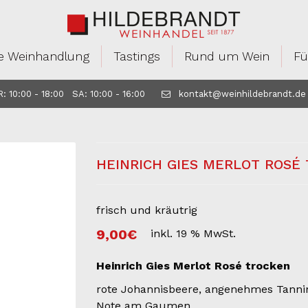
e Weinhandlung
Tastings
Rund um Wein
Fü
 10:00 - 18:00 SA: 10:00 - 16:00
kontakt@weinhildebrandt.de
HEINRICH GIES MERLOT ROSÉ
frisch und kräutrig
9,00
€
inkl. 19 % MwSt.
Heinrich Gies Merlot Rosé trocken
rote Johannisbeere, angenehmes Tannin. 
Note am Gaumen