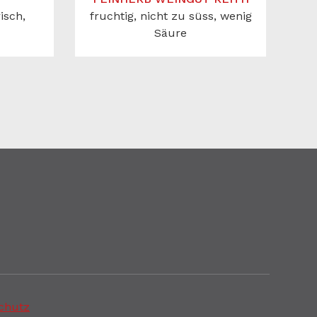
risch,
fruchtig, nicht zu süss, wenig
Säure
chutz