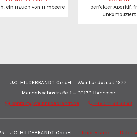
ch, ein Hauch von Himbeere
perfekter Aperitif, f
unkompliziert
J.G. HILDEBRANDT GmbH – Weinhandel seit 1877
Mendelssohnstraße 1 – 30173 Hannover
kontakt@weinhildebrandt.de
+49 511 88 88 88
25 – J.G. HILDEBRANDT GmbH
Impressum
Datens