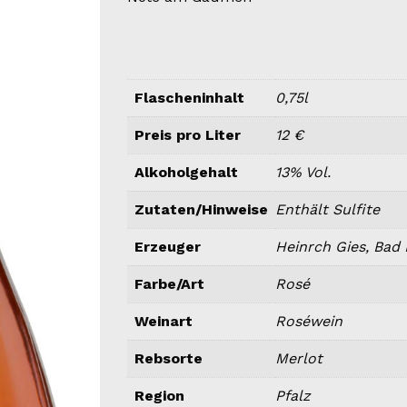
Flascheninhalt
0,75l
Preis pro Liter
12 €
Alkoholgehalt
13% Vol.
Zutaten/Hinweise
Enthält Sulfite
Erzeuger
Heinrch Gies, Bad
Farbe/Art
Rosé
Weinart
Roséwein
Rebsorte
Merlot
Region
Pfalz