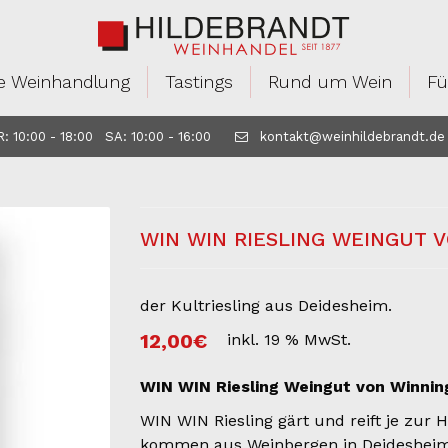
e Weinhandlung
Tastings
Rund um Wein
Fü
 10:00 - 18:00 SA: 10:00 - 16:00
kontakt@weinhildebrandt.de
WIN WIN RIESLING WEINGUT 
der Kultriesling aus Deidesheim.
12,00
€
inkl. 19 % MwSt.
WIN WIN Riesling Weingut von Winnin
WIN WIN Riesling gärt und reift je zur 
kommen aus Weinbergen in Deidesheim u