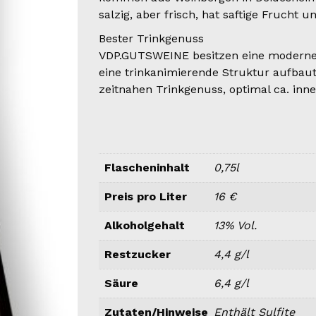
salzig, aber frisch, hat saftige Frucht 
Bester Trinkgenuss
VDP.GUTSWEINE besitzen eine moderne We
eine trinkanimierende Struktur aufbaut
zeitnahen Trinkgenuss, optimal ca. inn
Flascheninhalt
0,75l
Preis pro Liter
16 €
Alkoholgehalt
13% Vol.
Restzucker
4,4 g/l
Säure
6,4 g/l
Zutaten/Hinweise
Enthält Sulfite